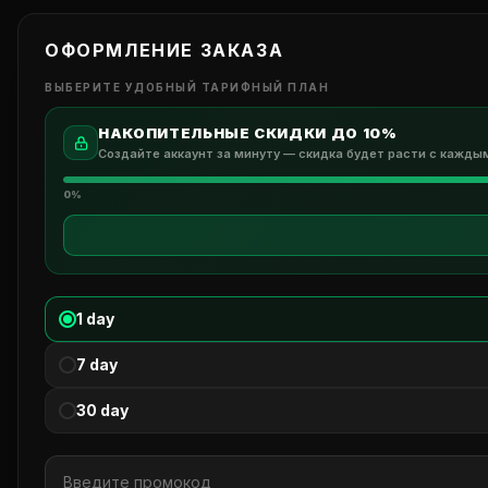
AMMO - ПАТРОНЫ
ОФОРМЛЕНИЕ ЗАКАЗА
NOTIFICATIONS - УВЕДОМЛЕНИЯ
ВЫБЕРИТЕ УДОБНЫЙ ТАРИФНЫЙ ПЛАН
EXPLOSIVE - ВЗРЫВЧАТКА
НАКОПИТЕЛЬНЫЕ СКИДКИ ДО 10%
KEYBINDINGS - ХОТКЕИ
Создайте аккаунт за минуту — скидка будет расти с кажды
SUPPRESSORS - ГЛУШИТЕЛИ
0%
FREE CAMERA - СВОБОДНАЯ КАМЕРА
OPTICS - ОПТИКА
1 day
ATTACHMENTS - АКСЕССУАРЫ
7 day
30 day
FOOD - ЕДА
DRINK - НАПИТКИ