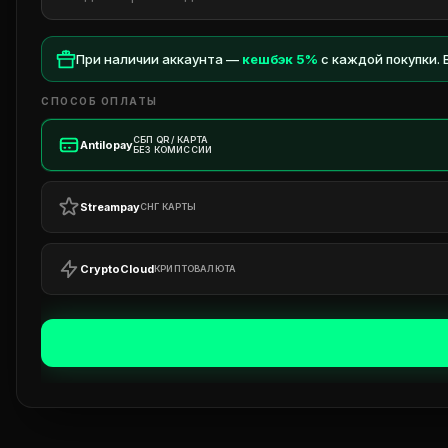
При наличии аккаунта —
кешбэк 5%
с каждой покупки.
COOKING - КУЛИНАРИЯ
СПОСОБ ОПЛАТЫ
BACKPACKS - РЮКЗАКИ
СБП QR / КАРТА
Antilopay
БЕЗ КОМИССИИ
VESTS - ЖИЛЕТЫ
Streampay
СНГ КАРТЫ
CryptoCloud
CLOTHING - ОДЕЖДА
КРИПТОВАЛЮТА
MEDICAL - МЕДИЦИНА
MELEE - ХОЛОДНОЕ